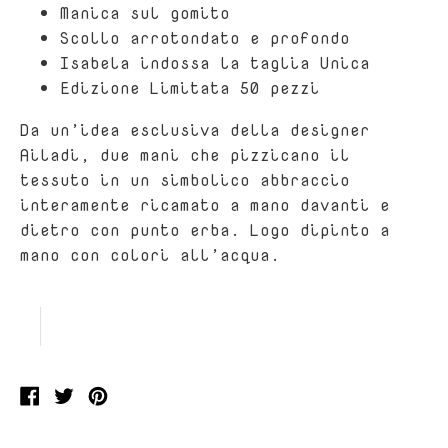
Manica sul gomito
Scollo arrotondato e profondo
Isabela indossa la taglia Unica
Edizione Limitata 50 pezzi
Da un’idea esclusiva della designer
Ailadi, due mani che pizzicano il
tessuto in un simbolico abbraccio
interamente ricamato a mano davanti e
dietro con punto erba. Logo dipinto a
mano con colori all’acqua.
Condividi
Condividi
Condividi
su
su
su
Facebook
twitter
Pinterest