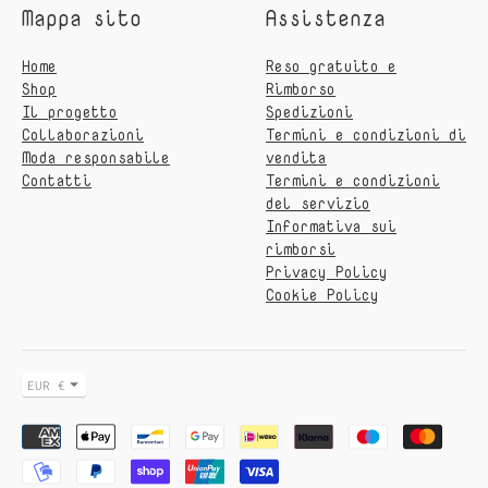
Mappa sito
Assistenza
Home
Reso gratuito e
Shop
Rimborso
Il progetto
Spedizioni
Collaborazioni
Termini e condizioni di
Moda responsabile
vendita
Contatti
Termini e condizioni
del servizio
Informativa sui
rimborsi
Privacy Policy
Cookie Policy
Valuta
EUR €
Metodo
di
pagamento