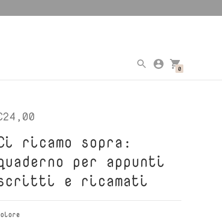
0
€24,00
Ci ricamo sopra:
quaderno per appunti
scritti e ricamati
Colore