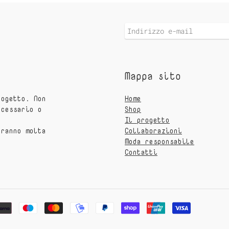
Mappa sito
rogetto. Non
Home
ecessario o
Shop
Il progetto
eranno molta
Collaborazioni
Moda responsabile
Contatti