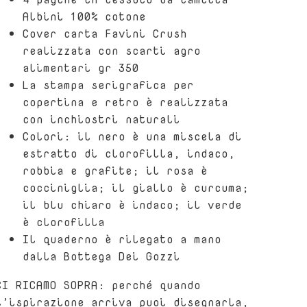
Albini 100% cotone
Cover carta Favini Crush
realizzata con scarti agro
alimentari gr 350
La stampa serigrafica per
copertina e retro è realizzata
con inchiostri naturali
Colori: il nero è una miscela di
estratto di clorofilla, indaco,
robbia e grafite; il rosa è
cocciniglia; il giallo è curcuma;
il blu chiaro è indaco; il verde
è clorofilla
Il quaderno è rilegato a mano
dalla Bottega Dei Gozzi
CI RICAMO SOPRA: p
erché quando
l’ispirazione arriva puoi disegnarla,