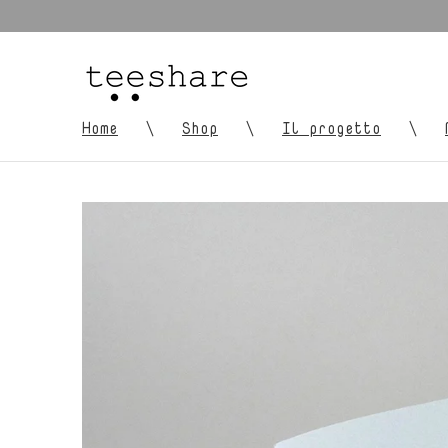
Home
Shop
Il progetto
\
\
\