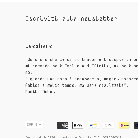
Iscriviti alla newsletter
teeshare
“Sono uno che cerca di tradurre l’utopia in p
mi domando se è facile o difficile, ma se è n
no.
E quando una cosa è necessaria, magari occorr
fatica e molto tempo, ma sarà realizzata“.
Danilo Dolci
Metodo
Valuta
EUR €
di
Copyright © 2026,
teeshare
- Partita IVA 10789950010.