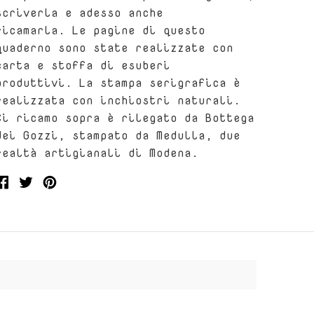
scriverla e adesso anche
ricamarla.
Le pagine di questo
quaderno sono state realizzate con
carta e stoffa di esuberi
produttivi.
La stampa serigrafica è
realizzata con inchiostri naturali.
Ci ricamo sopra è rilegato da Bottega
dei Gozzi, stampato da Medulla, due
realtà artigianali di Modena.
ondividi
Condividi
Condividi
u
su
su
acebook
twitter
Pinterest