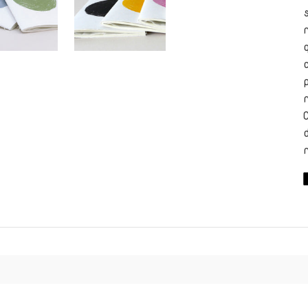
C
s
F