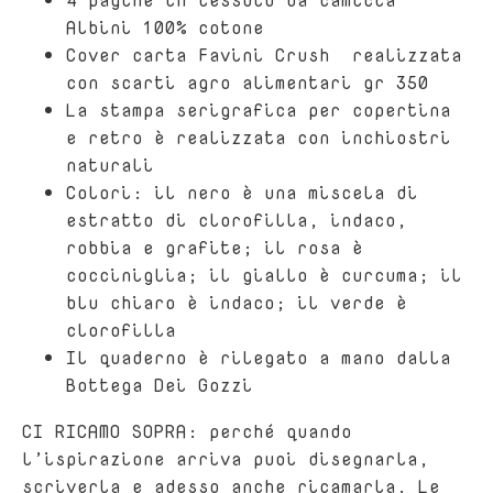
Albini 100% cotone
Cover carta Favini Crush
realizzata
con scarti agro alimentari gr 350
La stampa serigrafica per copertina
e retro è realizzata con inchiostri
naturali
Colori: il nero è una miscela di
estratto di clorofilla, indaco,
robbia e grafite; il rosa è
cocciniglia; il giallo è curcuma; il
blu chiaro è indaco; il verde è
clorofilla
Il quaderno è rilegato a mano dalla
Bottega Dei Gozzi
CI RICAMO SOPRA: p
erché quando
l’ispirazione arriva puoi disegnarla,
scriverla e adesso anche ricamarla.
Le