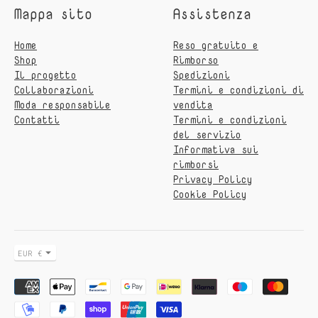
Mappa sito
Assistenza
Home
Reso gratuito e
Shop
Rimborso
Il progetto
Spedizioni
Collaborazioni
Termini e condizioni di
Moda responsabile
vendita
Contatti
Termini e condizioni
del servizio
Informativa sui
rimborsi
Privacy Policy
Cookie Policy
Valuta
EUR €
Metodo
di
pagamento